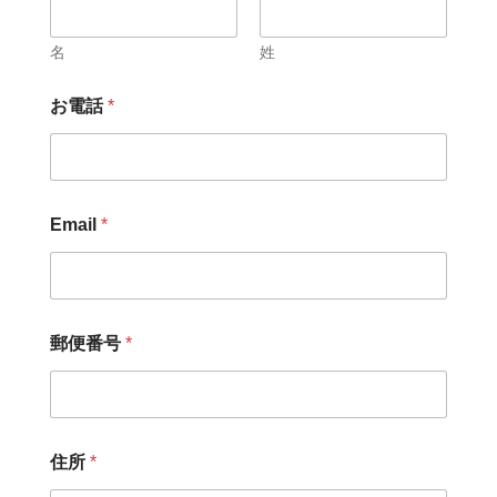
名
姓
お
お電話
*
電
話
E
m
a
i
Email
*
l
E
m
a
i
l
郵便番号
*
住所
*